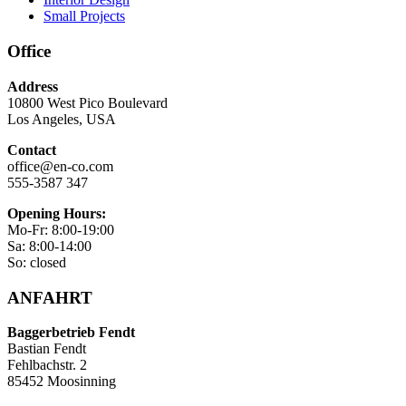
Small Projects
Office
Address
10800 West Pico Boulevard
Los Angeles, USA
Contact
office@en-co.com
555-3587 347
Opening Hours:
Mo-Fr: 8:00-19:00
Sa: 8:00-14:00
So: closed
ANFAHRT
Baggerbetrieb Fendt
Bastian Fendt
Fehlbachstr. 2
85452 Moosinning