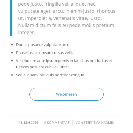
pede justo, fringilla vel, aliquet nec,
vulputate eget, arcu. In enim justo, rhoncus
ut, imperdiet a, venenatis vitae, justo.
Nullam dictum felis eu pede mollis pretium.
Integer.
Donec posuere vulputate arcu.
Phasellus accumsan cursus velit.
Vestibulum ante ipsum primis in faucibus orci luctus et
ultrices posuere cubilia Curae;
Sed aliquam, nisi quis porttitor congue
Weiterlesen
/
/
11. MAI 2014
0 KOMMENTARE
VON
STEFFIEMAINADMIN