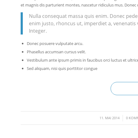
et magnis dis parturient montes, nascetur ridiculus mus. Donec qu
Nulla consequat massa quis enim. Donec pede just
enim justo, rhoncus ut, imperdiet a, venenatis 
Integer.
Donec posuere vulputate arcu.
Phasellus accumsan cursus velit.
Vestibulum ante ipsum primis in faucibus orci luctus et ultric
Sed aliquam, nisi quis porttitor congue
/
/
11. MAI 2014
0 KOM