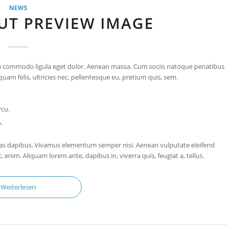
NEWS
UT PREVIEW IMAGE
ean commodo ligula eget dolor. Aenean massa. Cum sociis natoque penatibus
am felis, ultricies nec, pellentesque eu, pretium quis, sem.
rcu.
.
 Cras dapibus. Vivamus elementum semper nisi. Aenean vulputate eleifend
c, enim. Aliquam lorem ante, dapibus in, viverra quis, feugiat a, tellus.
Weiterlesen