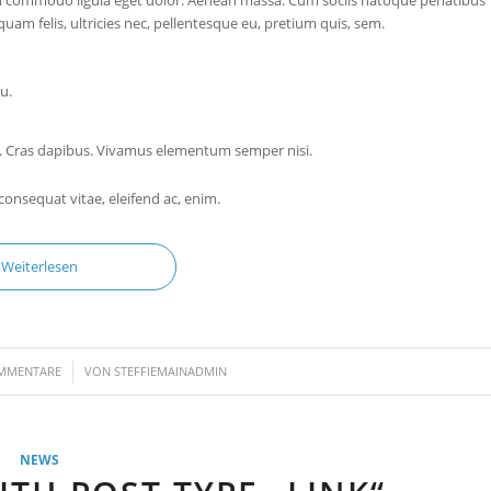
am felis, ultricies nec, pellentesque eu, pretium quis, sem.
u.
nt. Cras dapibus. Vivamus elementum semper nisi.
 consequat vitae, eleifend ac, enim.
Weiterlesen
/
MMENTARE
VON
STEFFIEMAINADMIN
NEWS