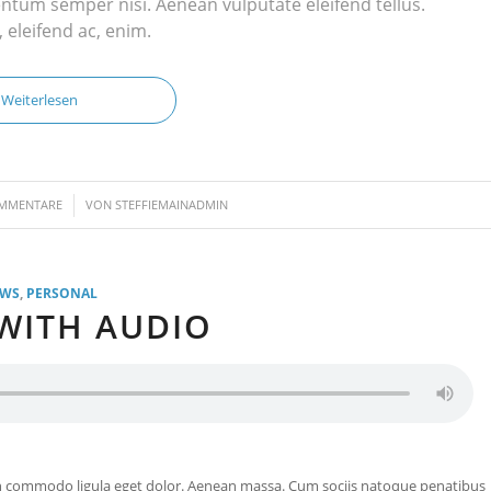
ntum semper nisi. Aenean vulputate eleifend tellus.
, eleifend ac, enim.
Weiterlesen
/
OMMENTARE
VON
STEFFIEMAINADMIN
EWS
,
PERSONAL
WITH AUDIO
ean commodo ligula eget dolor. Aenean massa. Cum sociis natoque penatibus