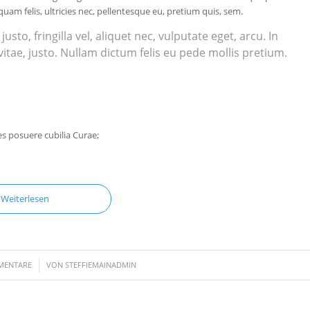
am felis, ultricies nec, pellentesque eu, pretium quis, sem.
o, fringilla vel, aliquet nec, vulputate eget, arcu. In
vitae, justo. Nullam dictum felis eu pede mollis pretium.
es posuere cubilia Curae;
Weiterlesen
MENTARE
VON
STEFFIEMAINADMIN