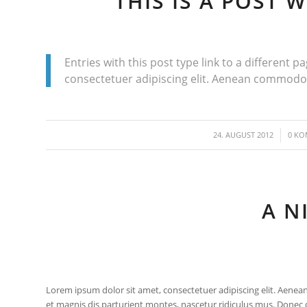
THIS IS A POST 
Entries with this post type link to a different 
consectetuer adipiscing elit. Aenean commodo l
/
24. AUGUST 2012
0 K
A N
Lorem ipsum dolor sit amet, consectetuer adipiscing elit. Aen
et magnis dis parturient montes, nascetur ridiculus mus. Donec qu