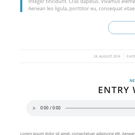
Integer tincidunt. Cras dapibus. Vivamus eleme
Aenean leo ligula, porttitor eu, consequat vitae
/
24. AUGUST 2014
0 K
N
ENTRY 
Lorem ipsum dolor sit amet, consectetuer adipiscing elit. Aen