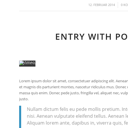
Mit
/
12. FEBRUAR 2014
0 K
dem
Laden
des
Videos
akzeptieren
ENTRY WITH PO
Sie
die
Datenschutzerklärung
von
Vimeo.
Mehr
erfahren
Lorem ipsum dolor sit amet, consectetuer adipiscing elit. Aen
Video
et magnis dis parturient montes, nascetur ridiculus mus. Donec q
laden
massa quis enim. Donec pede justo, fringilla vel, aliquet nec, vul
justo.
Nullam dictum felis eu pede mollis pretium. I
Vimeo
nisi. Aenean vulputate eleifend tellus. Aenean le
immer
Aliquam lorem ante, dapibus in, viverra quis, feu
entsperren