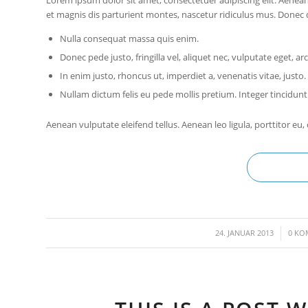
et magnis dis parturient montes, nascetur ridiculus mus. Donec qu
Nulla consequat massa quis enim.
Donec pede justo, fringilla vel, aliquet nec, vulputate eget, arc
In enim justo, rhoncus ut, imperdiet a, venenatis vitae, justo.
Nullam dictum felis eu pede mollis pretium. Integer tincidu
Aenean vulputate eleifend tellus. Aenean leo ligula, porttitor eu,
/
24. JANUAR 2013
0 KO