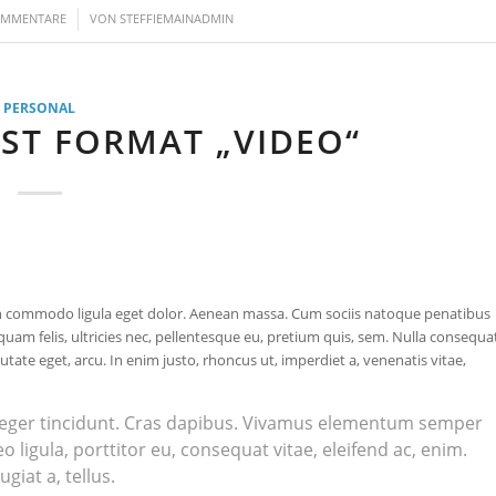
/
OMMENTARE
VON
STEFFIEMAINADMIN
PERSONAL
ST FORMAT „VIDEO“
ean commodo ligula eget dolor. Aenean massa. Cum sociis natoque penatibus
uam felis, ultricies nec, pellentesque eu, pretium quis, sem. Nulla consequa
putate eget, arcu. In enim justo, rhoncus ut, imperdiet a, venenatis vitae,
nteger tincidunt. Cras dapibus. Vivamus elementum semper
o ligula, porttitor eu, consequat vitae, eleifend ac, enim.
giat a, tellus.