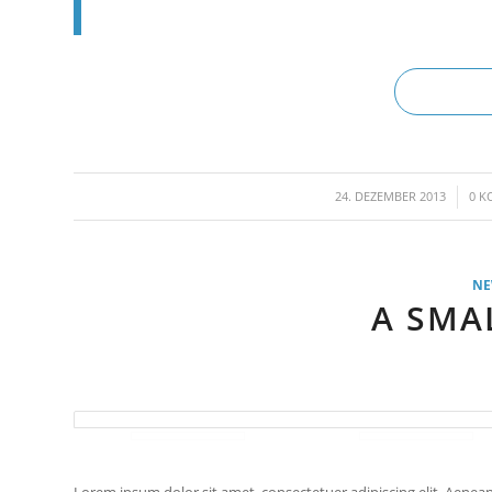
/
24. DEZEMBER 2013
0 K
N
A SMA
Lorem ipsum dolor sit amet, consectetuer adipiscing elit. Aen