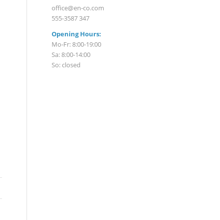
office@en-co.com
555-3587 347
Opening Hours:
Mo-Fr: 8:00-19:00
Sa: 8:00-14:00
So: closed