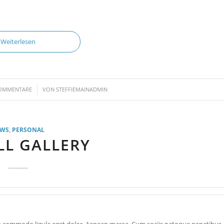
Weiterlesen
/
OMMENTARE
VON
STEFFIEMAINADMIN
EWS
,
PERSONAL
LL GALLERY
ean commodo ligula eget dolor. Aenean massa. Cum sociis natoque penatibus