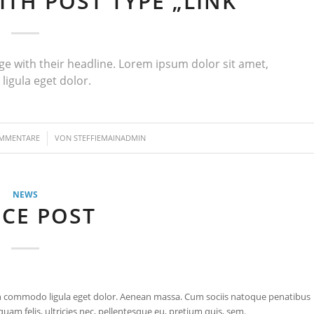
WITH POST TYPE „LINK“
page with their headline. Lorem ipsum dolor sit amet,
igula eget dolor.
/
OMMENTARE
VON
STEFFIEMAINADMIN
NEWS
ICE POST
ean commodo ligula eget dolor. Aenean massa. Cum sociis natoque penatibus
am felis, ultricies nec, pellentesque eu, pretium quis, sem.